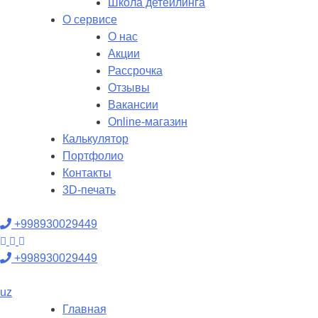
Школа детейлинга
О сервисе
О нас
Акции
Рассрочка
Отзывы
Вакансии
Online-магазин
Калькулятор
Портфолио
Контакты
3D-печать
+998930029449
+998930029449
uz
Главная