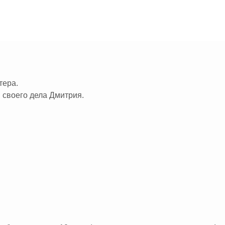
тные ,знающие свое дело мастера.
 своего дела Дмитрия.