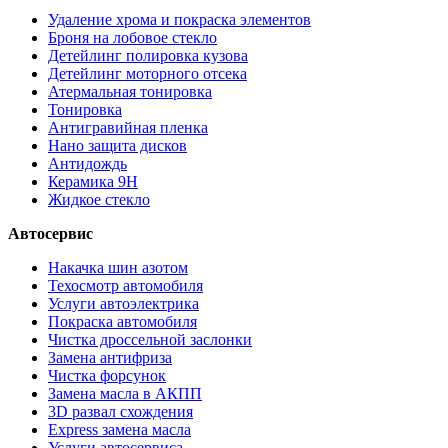
Удаление хрома и покраска элементов
Броня на лобовое стекло
Детейлинг полировка кузова
Детейлинг моторного отсека
Атермальная тонировка
Тонировка
Антигравийная пленка
Нано защита дисков
Антидождь
Керамика 9H
Жидкое стекло
Автосервис
Накачка шин азотом
Техосмотр автомобиля
Услуги автоэлектрика
Покраска автомобиля
Чистка дроссельной заслонки
Замена антифриза
Чистка форсунок
Замена масла в АКПП
3D развал схождения
Express замена масла
Услуги автосервиса