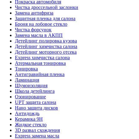
Покраска автомобиля
Чистка дроссельной заслонки
Замена антифриза
Защитная пленка для салона
Броня на лобовое стекло
Чистка форсунок
Замена масла в АКПП
Детейлинг полировка кузова
Детейлинг химчистка салона
Детейлинг моторного отсека
Express химчистка салона
Атермальная тонировка
Тонировка
Антигравийная пленка
Ламинация
Шумоизоляция
Школа детейлинга
Озонирование
UPT защита салона
Нано защита дисков
Антидождь
Керамика 9H
Жидкое стекло
3D развал схождения
Express замена масла