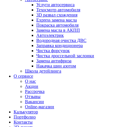
Услуги автосервиса
Техосмотр автомобиля
3D развал схождения
Express замена масла
Покраска автомобиля
Замена масла в АКПП
Автоэлектрик
Водородная очистка ДВС
Заправка кондиционера
Чистка форсунок
Чистка дроссельной заслонки
Замена антифриза
Накачка шин азотом
Школа детейлинга
О сервисе
О нас
Акции
Рассрочка
Отзывы
Вакансии
Online-магазин
Калькулятор
Портфолио
Контакты