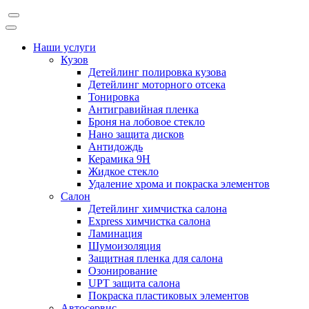
Наши услуги
Кузов
Детейлинг полировка кузова
Детейлинг моторного отсека
Тонировка
Антигравийная пленка
Броня на лобовое стекло
Нано защита дисков
Антидождь
Керамика 9H
Жидкое стекло
Удаление хрома и покраска элементов
Салон
Детейлинг химчистка салона
Express химчистка салона
Ламинация
Шумоизоляция
Защитная пленка для салона
Озонирование
UPT защита салона
Покраска пластиковых элементов
Автосервис