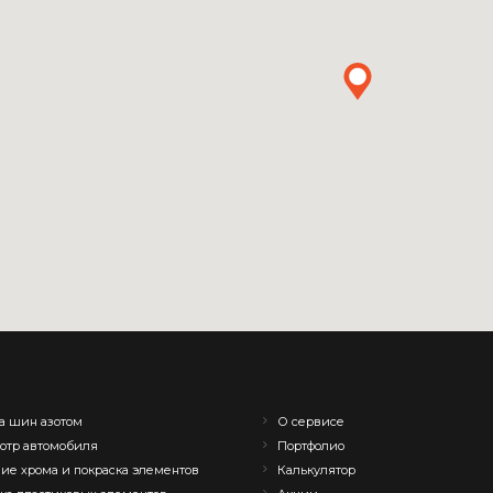
а шин азотом
О сервисе
отр автомобиля
Портфолио
ие хрома и покраска элементов
Калькулятор