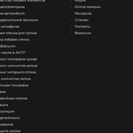
ка пластиковых элементов
Акции
 автоэлектрика
Online-магазин
ка автомобиля
Рассрочка
 дроссельной заслонки
Отзывы
 антифриза
Контакты
ая пленка для салона
Вакансии
на лобовое стекло
 форсунок
 масла в АКПП
инг полировка кузова
инг химчистка салона
инг моторного отсека
s химчистка салона
льная тонировка
вка
авийная пленка
ация
золяция
детейлинга
рование
щита салона