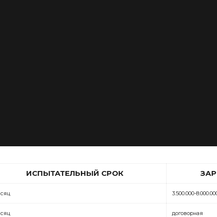
ИСПЫТАТЕЛЬНЫЙ СРОК
ЗАР
есяц
3.500.000-8.000.00
есяц
договорная