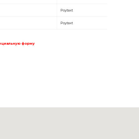
Poytaxt
Poytaxt
пециальную форму