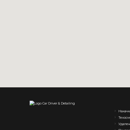
Накачк
Техосм
Удален