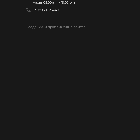
Часы: 09.00 am - 19.00 pm
+998930029449
Создание и продвижение сайтов