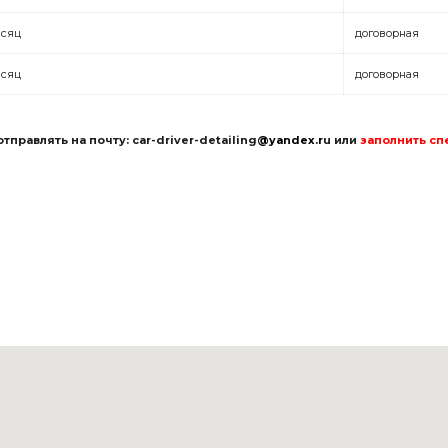
есяц
договорная
есяц
договорная
правлять на почту: car-driver-detailing
@yandex.r
u или
заполнить с