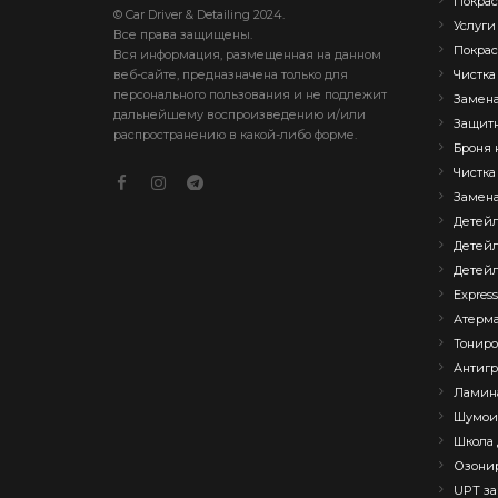
Покрас
© Car Driver & Detailing 2024.
Услуги
Все права защищены.
Покрас
Вся информация, размещенная на данном
веб-сайте, предназначена только для
Чистка
персонального пользования и не подлежит
Замена
дальнейшему воспроизведению и/или
Защитн
распространению в какой-либо форме.
Броня 
Чистка
Замена
Детейл
Детейл
Детейл
Expres
Атерма
Тониро
Антигр
Ламин
Шумои
Школа 
Озони
UPT за