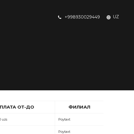
UZ
+998930029449
ПЛАТА ОТ-ДО
ФИЛИАЛ
0 uzs
Poytaxt
Poytaxt