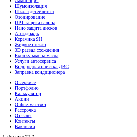
Ламинация
Шумоизоляция
Школа детейлинга
Озонирование
UPT защита салона
Нано защита дисков
Антидождь
Керамика 9H
Жидкое стекло
3D развал схождения
Express замена масла
Услуги автосервиса
Водородная очистка ДВС
Заправка кондиционера
О сервисе
Портфолио
Калькулятор
Акции
Online-магазин
Рассрочка
Отзывы
Контакты
Вакансии
1. Филиал-TLZ