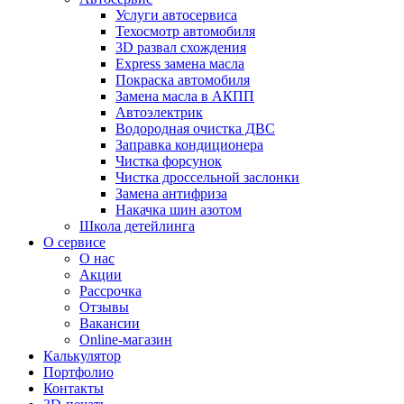
Услуги автосервиса
Техосмотр автомобиля
3D развал схождения
Express замена масла
Покраска автомобиля
Замена масла в АКПП
Автоэлектрик
Водородная очистка ДВС
Заправка кондиционера
Чистка форсунок
Чистка дроссельной заслонки
Замена антифриза
Накачка шин азотом
Школа детейлинга
О сервисе
О нас
Акции
Рассрочка
Отзывы
Вакансии
Online-магазин
Калькулятор
Портфолио
Контакты