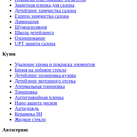
Защитная пленка для салона
Детейлинг химчистка салона
Express химчистка салона
Ламинация
Шумоизоляция
Школа детейлинга
Озонирование
UPT защита салона
Кузов
Удаление хрома и покраска элементов
Броня на лобовое стекло
Детейлинг полировка кузова
Детейлинг моторного отсека
Атермальная тонировка
Тонировка
Антигравийная пленка
Нано защита дисков
Антидождь
Керамика 9H
Жидкое стекло
Автосервис