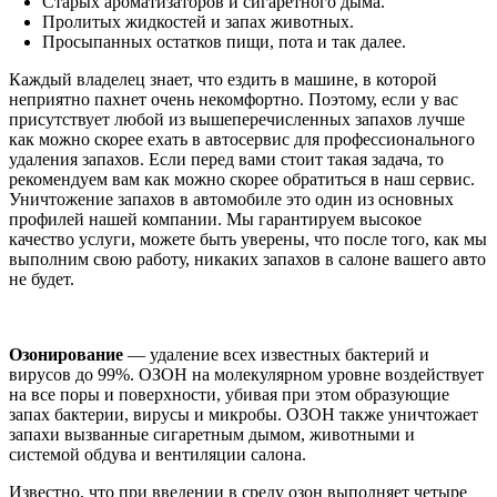
Старых ароматизаторов и сигаретного дыма.
Пролитых жидкостей и запах животных.
Просыпанных остатков пищи, пота и так далее.
Каждый владелец знает, что ездить в машине, в которой
неприятно пахнет очень некомфортно. Поэтому, если у вас
присутствует любой из вышеперечисленных запахов лучше
как можно скорее ехать в автосервис для профессионального
удаления запахов. Если перед вами стоит такая задача, то
рекомендуем вам как можно скорее обратиться в наш сервис.
Уничтожение запахов в автомобиле это один из основных
профилей нашей компании. Мы гарантируем высокое
качество услуги, можете быть уверены, что после того, как мы
выполним свою работу, никаких запахов в салоне вашего авто
не будет.
Озонирование
— удаление всех известных бактерий и
вирусов до 99%. ОЗОН на молекулярном уровне воздействует
на все поры и поверхности, убивая при этом образующие
запах бактерии, вирусы и микробы. ОЗОН также уничтожает
запахи вызванные сигаретным дымом, животными и
системой обдува и вентиляции салона.
Известно, что при введении в среду озон выполняет четыре