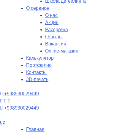
Школа детейлинга
О сервисе
О нас
Акции
Рассрочка
Отзывы
Вакансии
Online-магазин
Калькулятор
Портфолио
Контакты
3D-печать
+998930029449
+998930029449
uz
Главная