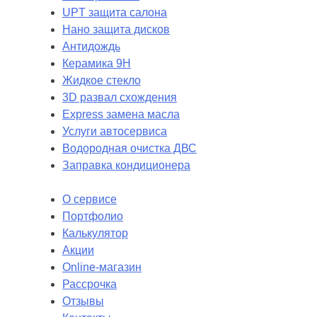
UPT защита салона
Нано защита дисков
Антидождь
Керамика 9H
Жидкое стекло
3D развал схождения
Express замена масла
Услуги автосервиса
Водородная очистка ДВС
Заправка кондиционера
О сервисе
Портфолио
Калькулятор
Акции
Online-магазин
Рассрочка
Отзывы