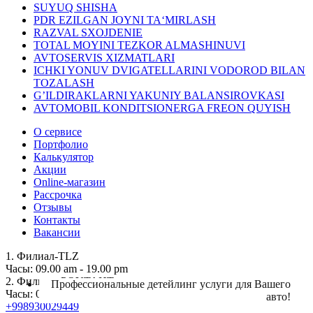
SUYUQ SHISHA
PDR EZILGAN JOYNI TA‘MIRLASH
RAZVAL SXOJDENIE
TOTAL MOYINI TEZKOR ALMASHINUVI
AVTOSERVIS XIZMATLARI
ICHKI YONUV DVIGATELLARINI VODOROD BILAN
TOZALASH
G’ILDIRAKLARNI YAKUNIY BALANSIROVKASI
AVTOMOBIL KONDITSIONERGA FREON QUYISH
О сервисе
Портфолио
Калькулятор
Акции
Online-магазин
Рассрочка
Отзывы
Контакты
Вакансии
1. Филиал-TLZ
Часы: 09.00 am - 19.00 pm
2. Филиал- POYTAHT
Профессиональные детейлинг услуги для Вашего
Часы: 09.00 am - 19.00 pm
авто!
+998930029449