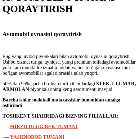
QORAYTIRISH
Avtomobil oynasini qoraytirish
Eng yangi avlod plyonkalari bilan avtomobil oynasini qoraytirish.
Ushbu xizmat turiga, ayniqsa, yangi premium toifadagi avtomobillar
yoki kam muddatli xizmat muddati va bosib o‘tgan masofasi kam
bo‘lgan avtomobillar egalari orasida talab yuqori.
50% dan 95% gacha bo’lgan turli xil tonlardagi
STEK, LLUMAR,
ARMOLAN
plyonkalarining keng assortimenti mavjud.
Barcha ishlar malakali mutaxassislar tomonidan amalga
oshiriladi
TOSHKENT SHAHRIDAGI BIZNING FILIALLAR:
—
MIRZO ULUG‘BEK TUMANI
—
YASHNOBOD TUMANI