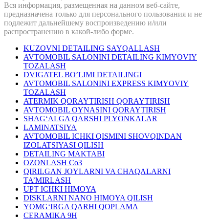
Вся информация, размещенная на данном веб-сайте,
предназначена только для персонального пользования и не
подлежит дальнейшему воспроизведению и/или
распространению в какой-либо форме.
KUZOVNI DETAILING SAYQALLASH
AVTOMOBIL SALONINI DETAILING KIMYOVIY
TOZALASH
DVIGATEL BO’LIMI DETAILINGI
AVTOMOBIL SALONINI EXPRESS KIMYOVIY
TOZALASH
ATERMIK QORAYTIRISH QORAYTIRISH
AVTOMOBIL OYNASINI QORAYTIRISH
SHAG‘ALGA QARSHI PLYONKALAR
LAMINATSIYA
AVTOMOBIL ICHKI QISMINI SHOVQINDAN
IZOLATSIYASI QILISH
DETAILING MAKTABI
OZONLASH Co3
QIRILGAN JOYLARNI VA CHAQALARNI
TA’MIRLASH
UPT ICHKI HIMOYA
DISKLARNI NANO HIMOYA QILISH
YOMG‘IRGA QARHI QOPLAMA
CERAMIKA 9H