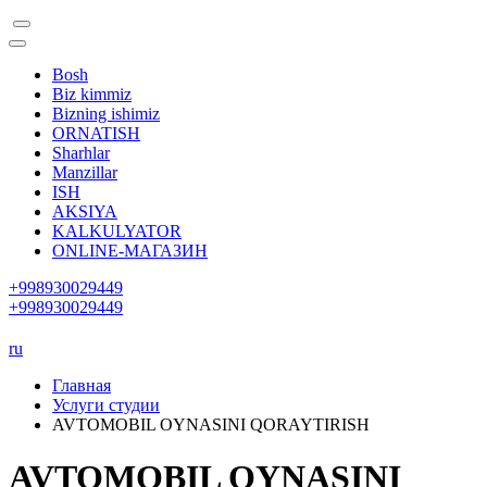
Bosh
Biz kimmiz
Bizning ishimiz
ORNATISH
Sharhlar
Manzillar
ISH
AKSIYA
KALKULYATOR
ONLINE-МАГАЗИН
+998930029449
+998930029449
ru
Главная
Услуги студии
AVTOMOBIL OYNASINI QORAYTIRISH
AVTOMOBIL OYNASINI