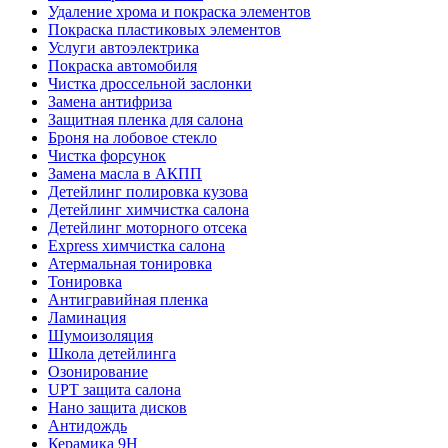
Удаление хрома и покраска элементов
Покраска пластиковых элементов
Услуги автоэлектрика
Покраска автомобиля
Чистка дроссельной заслонки
Замена антифриза
Защитная пленка для салона
Броня на лобовое стекло
Чистка форсунок
Замена масла в АКПП
Детейлинг полировка кузова
Детейлинг химчистка салона
Детейлинг моторного отсека
Express химчистка салона
Атермальная тонировка
Тонировка
Антигравийная пленка
Ламинация
Шумоизоляция
Школа детейлинга
Озонирование
UPT защита салона
Нано защита дисков
Антидождь
Керамика 9H