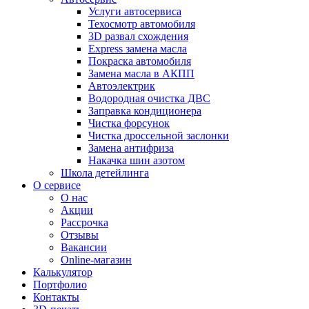
Услуги автосервиса
Техосмотр автомобиля
3D развал схождения
Express замена масла
Покраска автомобиля
Замена масла в АКПП
Автоэлектрик
Водородная очистка ДВС
Заправка кондиционера
Чистка форсунок
Чистка дроссельной заслонки
Замена антифриза
Накачка шин азотом
Школа детейлинга
О сервисе
О нас
Акции
Рассрочка
Отзывы
Вакансии
Online-магазин
Калькулятор
Портфолио
Контакты