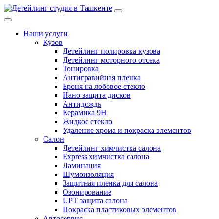
Наши услуги
Кузов
Детейлинг полировка кузова
Детейлинг моторного отсека
Тонировка
Антигравийная пленка
Броня на лобовое стекло
Нано защита дисков
Антидождь
Керамика 9H
Жидкое стекло
Удаление хрома и покраска элементов
Салон
Детейлинг химчистка салона
Express химчистка салона
Ламинация
Шумоизоляция
Защитная пленка для салона
Озонирование
UPT защита салона
Покраска пластиковых элементов
Автосервис