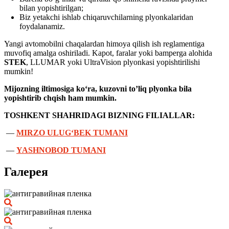
bilan yopishtirilgan;
Biz yetakchi ishlab chiqaruvchilarning plyonkalaridan
foydalanamiz.
Yangi avtomobilni chaqalardan himoya qilish ish reglamentiga
muvofiq amalga oshiriladi. Kapot, faralar yoki bamperga alohida
STEK
, LLUMAR yoki UltraVision plyonkasi yopishtirilishi
mumkin!
Mijozning iltimosiga ko‘ra, kuzovni to’liq plyonka bila
yopishtirib chqish ham mumkin.
TOSHKENT SHAHRIDAGI BIZNING FILIALLAR:
—
MIRZO ULUG‘BEK TUMANI
—
YASHNOBOD TUMANI
Галерея