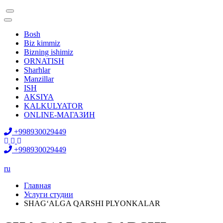
Bosh
Biz kimmiz
Bizning ishimiz
ORNATISH
Sharhlar
Manzillar
ISH
AKSIYA
KALKULYATOR
ONLINE-МАГАЗИН
+998930029449
+998930029449
ru
Главная
Услуги студии
SHAG‘ALGA QARSHI PLYONKALAR