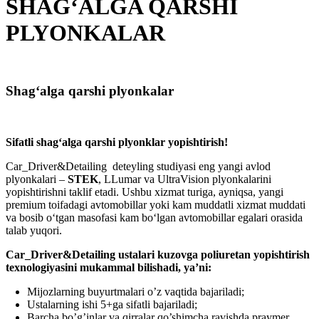
SHAG‘ALGA QARSHI
PLYONKALAR
Shag‘alga qarshi plyonkalar
S
ifatli
s
hag‘alga qarshi plyonklar
yopishtirish
!
Car_Driver&Detailing deteyling studiyasi eng yangi avlod
plyonkalari –
STEK
, LLumar va UltraVision plyonkalarini
yopishtirishni taklif etadi. Ushbu xizmat turiga, ayniqsa, yangi
premium toifadagi avtomobillar yoki kam muddatli xizmat muddati
va bosib o‘tgan masofasi kam bo‘lgan avtomobillar egalari orasida
talab yuqori.
Car_Driver&Detailing ustalari kuzovga poliuretan yopishtirish
texnologiyasini mukammal bilishadi, ya’ni:
Mijozlarning buyurtmalari o’z vaqtida bajariladi;
Ustalarning ishi 5+ga sifatli bajariladi;
Barcha bo’g’inlar va qirralar qo’shimcha ravishda praymer