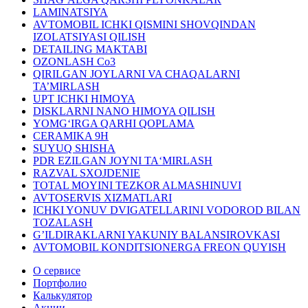
LAMINATSIYA
AVTOMOBIL ICHKI QISMINI SHOVQINDAN
IZOLATSIYASI QILISH
DETAILING MAKTABI
OZONLASH Co3
QIRILGAN JOYLARNI VA CHAQALARNI
TA’MIRLASH
UPT ICHKI HIMOYA
DISKLARNI NANO HIMOYA QILISH
YOMG‘IRGA QARHI QOPLAMA
CERAMIKA 9H
SUYUQ SHISHA
PDR EZILGAN JOYNI TA‘MIRLASH
RAZVAL SXOJDENIE
TOTAL MOYINI TEZKOR ALMASHINUVI
AVTOSERVIS XIZMATLARI
ICHKI YONUV DVIGATELLARINI VODOROD BILAN
TOZALASH
G’ILDIRAKLARNI YAKUNIY BALANSIROVKASI
AVTOMOBIL KONDITSIONERGA FREON QUYISH
О сервисе
Портфолио
Калькулятор
Акции