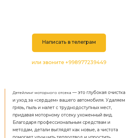
Обращайтесь за качественным
детейлингом к нам.
Свяжитесь с нами сейчас!
Написать в телеграм
или звоните
+998977239449
— это глубокая очистка
Детейлинг моторного отсека
и уход за «сердцем» вашего автомобиля. Удаляем
грязь, пыль и налет с труднодоступных мест,
придавая моторному отсеку ухоженный вид.
Благодаря профессиональным средствам и
методам, детали выглядят как новые, а чистота
помогает улучшить теплоотвод и упростить