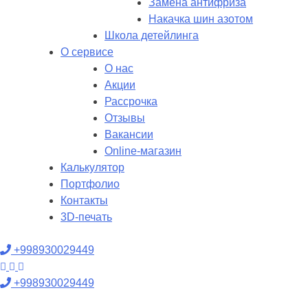
Замена антифриза
Накачка шин азотом
Школа детейлинга
О сервисе
О нас
Акции
Рассрочка
Отзывы
Вакансии
Online-магазин
Калькулятор
Портфолио
Контакты
3D-печать
+998930029449
+998930029449